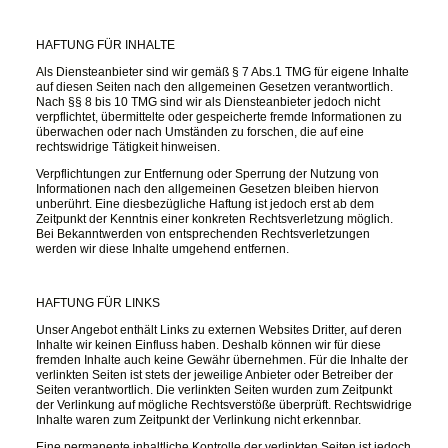
HAFTUNG FÜR INHALTE
Als Diensteanbieter sind wir gemäß § 7 Abs.1 TMG für eigene Inhalte
auf diesen Seiten nach den allgemeinen Gesetzen verantwortlich.
Nach §§ 8 bis 10 TMG sind wir als Diensteanbieter jedoch nicht
verpflichtet, übermittelte oder gespeicherte fremde Informationen zu
überwachen oder nach Umständen zu forschen, die auf eine
rechtswidrige Tätigkeit hinweisen.
Verpflichtungen zur Entfernung oder Sperrung der Nutzung von
Informationen nach den allgemeinen Gesetzen bleiben hiervon
unberührt. Eine diesbezügliche Haftung ist jedoch erst ab dem
Zeitpunkt der Kenntnis einer konkreten Rechtsverletzung möglich.
Bei Bekanntwerden von entsprechenden Rechtsverletzungen
werden wir diese Inhalte umgehend entfernen.
HAFTUNG FÜR LINKS
Unser Angebot enthält Links zu externen Websites Dritter, auf deren
Inhalte wir keinen Einfluss haben. Deshalb können wir für diese
fremden Inhalte auch keine Gewähr übernehmen. Für die Inhalte der
verlinkten Seiten ist stets der jeweilige Anbieter oder Betreiber der
Seiten verantwortlich. Die verlinkten Seiten wurden zum Zeitpunkt
der Verlinkung auf mögliche Rechtsverstöße überprüft. Rechtswidrige
Inhalte waren zum Zeitpunkt der Verlinkung nicht erkennbar.
Eine permanente inhaltliche Kontrolle der verlinkten Seiten ist jedoch