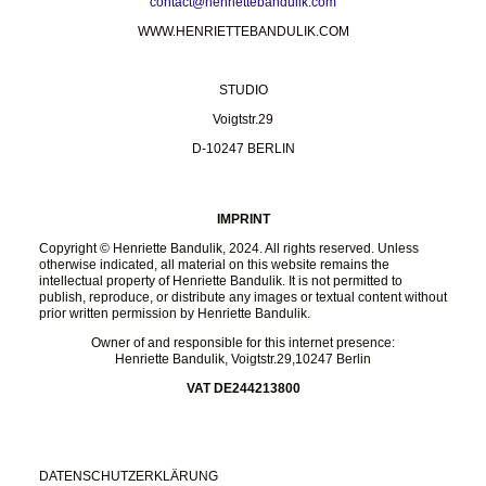
contact@henriettebandulik.com
WWW.HENRIETTEBANDULIK.COM
STUDIO
Voigtstr.29
D-10247 BERLIN
IMPRINT
Copyright © Henriette Bandulik, 2024. All rights reserved. Unless
otherwise indicated, all material on this website remains the
intellectual property of Henriette Bandulik. It is not permitted to
publish, reproduce, or distribute any images or textual content without
prior written permission by Henriette Bandulik.
Owner of and responsible for this internet presence:
Henriette Bandulik, Voigtstr.29,10247 Berlin
VAT DE244213800
DATENSCHUTZERKLÄRUNG